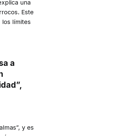
explica una
rrocos. Este
los límites
sa a
n
idad”,
almas”, y es