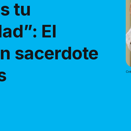
s tu
ad”: El
n sacerdote
s
Cré