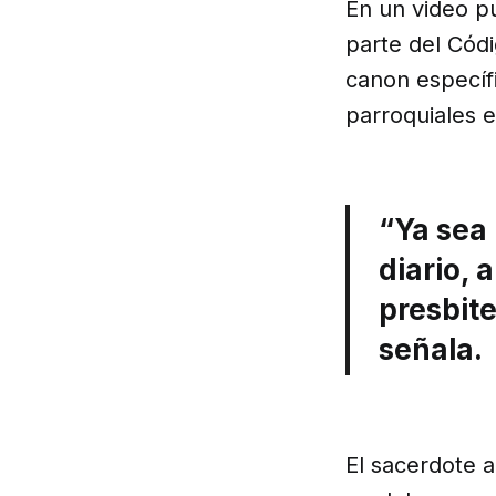
En un video pu
parte del Cód
canon específi
parroquiales e
“Ya sea 
diario, 
presbite
señala.
El sacerdote a