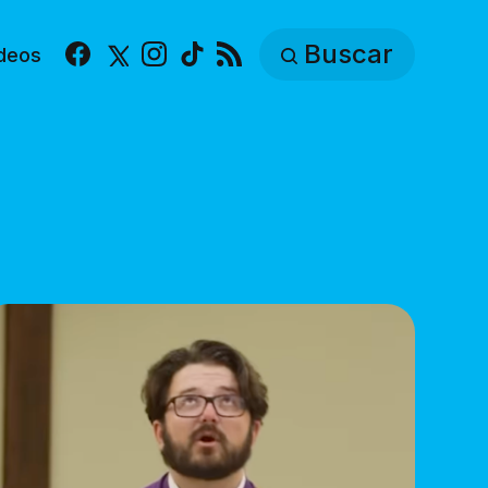
Buscar
deos
Facebook
X
Instagram
TikTok
RSS