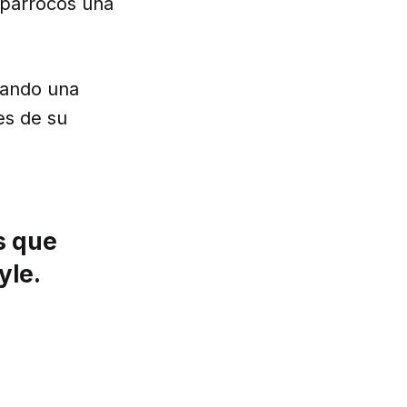
 párrocos una
zando una
tes de su
s que
yle.