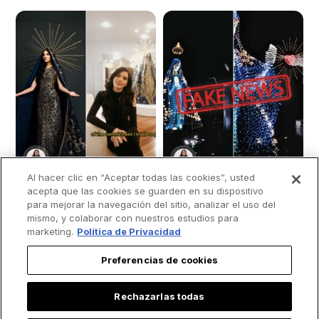
Al hacer clic en “Aceptar todas las cookies”, usted
acepta que las cookies se guarden en su dispositivo
para mejorar la navegación del sitio, analizar el uso del
mismo, y colaborar con nuestros estudios para
marketing.
Política de Privacidad
Las poderosas
La imagen viral de la
razones de Miss
Virgen frente al
Preferencias de cookies
Brasil para rendir
Cristo Redentor no
homenaje a Nuestra
es real
Rechazarlas todas
Señora de
Aparecida