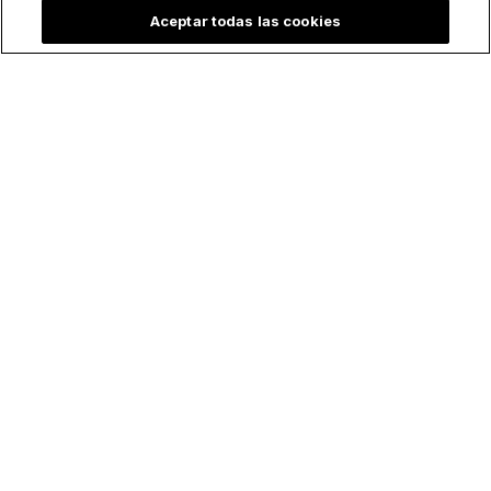
Aceptar todas las cookies
Del K-Pop al K-Faith:
“En tu agotamiento,
Cómo un
Dios está listo para
seminarista coreano
amarte”: El mensaje