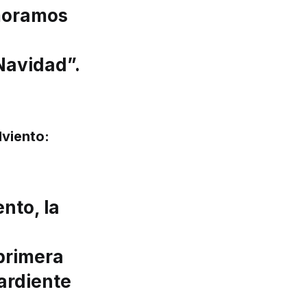
emoramos
 Navidad”.
dviento:
nto, la
 primera
 ardiente
.