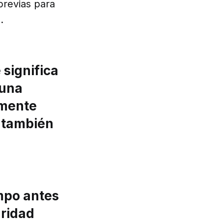
revias para
.
 significa
 una
 mente
o también
mpo antes
uridad