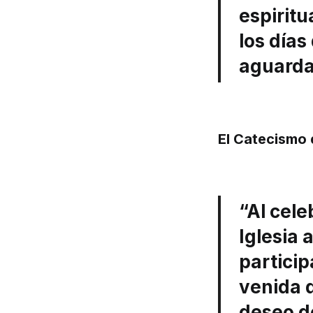
espirit
los día
aguarda
El Catecismo 
“Al cele
Iglesia 
particip
venida d
deseo de