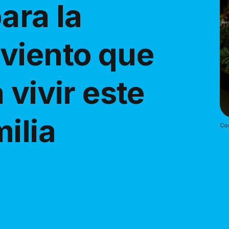
ara la
viento que
 vivir este
ilia
Cor