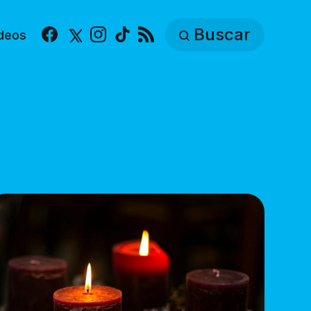
Buscar
deos
Facebook
X
Instagram
TikTok
RSS