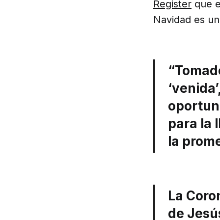
Register
que e
Navidad es una
“Tomado 
‘venida’
oportun
para la
la prome
La Coro
de Jesú