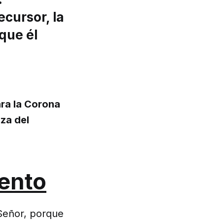
ecursor, la
 que él
ara la Corona
za del
ento
 Señor, porque