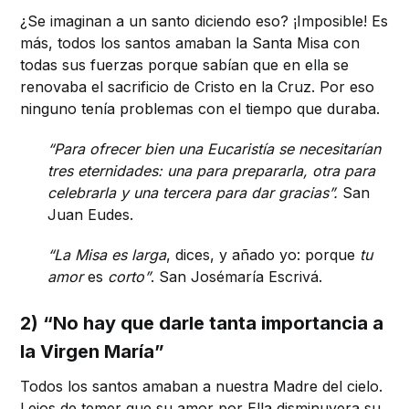
¿Se imaginan a un santo diciendo eso? ¡Imposible! Es
más, todos los santos amaban la Santa Misa con
todas sus fuerzas porque sabían que en ella se
renovaba el sacrificio de Cristo en la Cruz. Por eso
ninguno tenía problemas con el tiempo que duraba.
“Para ofrecer bien una Eucaristía se necesitarían
tres eternidades: una para prepararla, otra para
celebrarla y una tercera para dar gracias”.
San
Juan Eudes.
“La Misa es larga
, dices, y añado yo: porque
tu
amor
es
corto”
. San Josémaría Escrivá.
2) “No hay que darle tanta importancia a
la Virgen María”
Todos los santos amaban a nuestra Madre del cielo.
Lejos de temer que su amor por Ella disminuyera su