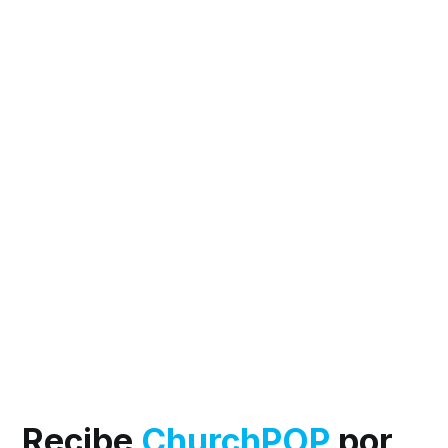
Recibe
ChurchPOP
por