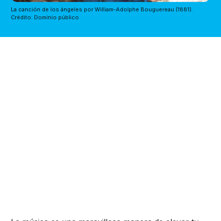
La canción de los ángeles por William-Adolphe Bouguereau (1881). 
Crédito: Dominio público